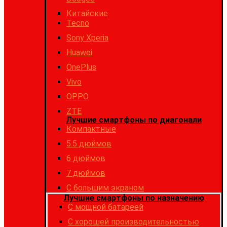
Китайские
Tecno
Sony Xperia
Huawei
OnePlus
Vivo
OPPO
ZTE
Лучшие смартфоны по диагонали
Компактные
5.5 дюймов
6 дюймов
7 дюймов
С большим экраном
Лучшие смартфоны по назначению
C мощной батареей
C хорошей производительностью