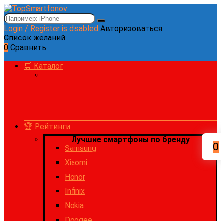
Login / Register is disabled
Авторизоваться
Список желаний
0
Сравнить
🛒 Каталог
🏆 Рейтинги
Лучшие смартфоны по бренду
0
Samsung
Xiaomi
Honor
Infinix
Nokia
Doogee