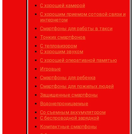
C хорошей камерой
С хорошим приемом сотовой связи и
интернетом
Cмартфоны для работы в такси
Тонких смартфонов
С тепловизором
С хорошим звуком
С хорошей оперативной памятью
Игровые
Cмартфоны для ребенка
Смартфоны для пожилых людей
Защищенные смартфоны
Водонепроницаемые
Со съемным аккумулятором
С беспроводной зарядкой
Компактные смартфоны