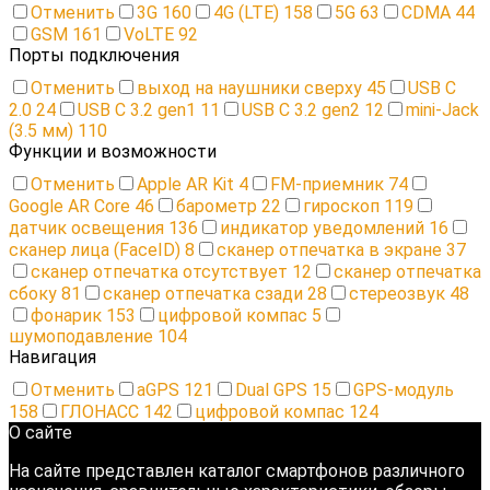
Отменить
3G
160
4G (LTE)
158
5G
63
CDMA
44
GSM
161
VoLTE
92
Порты подключения
Отменить
выход на наушники сверху
45
USB C
2.0
24
USB C 3.2 gen1
11
USB C 3.2 gen2
12
mini-Jack
(3.5 мм)
110
Функции и возможности
Отменить
Apple AR Kit
4
FM-приемник
74
Google AR Core
46
барометр
22
гироскоп
119
датчик освещения
136
индикатор уведомлений
16
сканер лица (FaceID)
8
сканер отпечатка в экране
37
сканер отпечатка отсутствует
12
сканер отпечатка
сбоку
81
сканер отпечатка сзади
28
стереозвук
48
фонарик
153
цифровой компас
5
шумоподавление
104
Навигация
Отменить
aGPS
121
Dual GPS
15
GPS-модуль
158
ГЛОНАСС
142
цифровой компас
124
О сайте
На сайте представлен каталог смартфонов различного