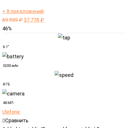
+ 8 предложений
69 959
₽
37 778
₽
46%
6.1"
5200 мАч
8 ГБ
48 МП
Ulefone
Сравнить