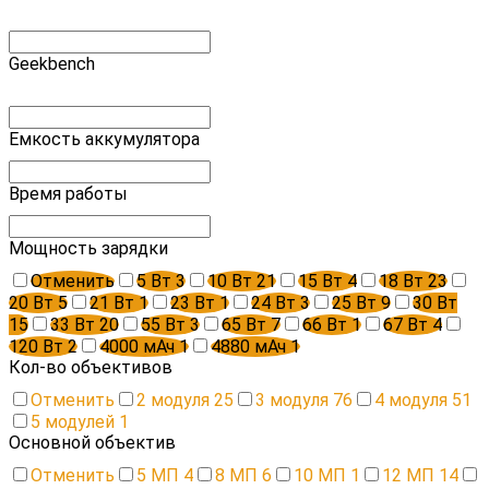
Geekbench
Емкость аккумулятора
Время работы
Мощность зарядки
Отменить
5 Вт
3
10 Вт
21
15 Вт
4
18 Вт
23
20 Вт
5
21 Вт
1
23 Вт
1
24 Вт
3
25 Вт
9
30 Вт
15
33 Вт
20
55 Вт
3
65 Вт
7
66 Вт
1
67 Вт
4
120 Вт
2
4000 мАч
1
4880 мАч
1
Кол-во объективов
Отменить
2 модуля
25
3 модуля
76
4 модуля
51
5 модулей
1
Основной объектив
Отменить
5 МП
4
8 МП
6
10 МП
1
12 МП
14