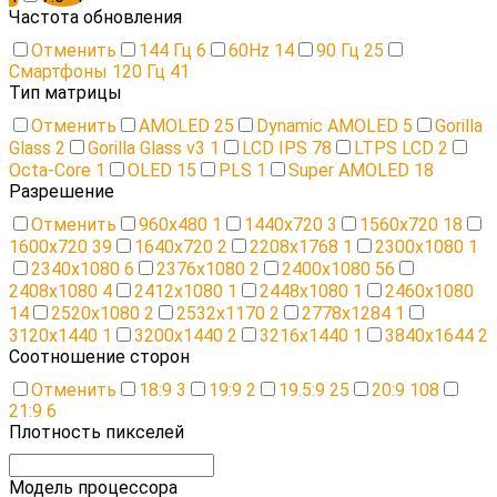
Частота обновления
Отменить
144 Гц
6
60Hz
14
90 Гц
25
Смартфоны 120 Гц
41
Тип матрицы
Отменить
AMOLED
25
Dynamic AMOLED
5
Gorilla
Glass
2
Gorilla Glass v3
1
LCD IPS
78
LTPS LCD
2
Octa-Core
1
OLED
15
PLS
1
Super AMOLED
18
Разрешение
Отменить
960х480
1
1440х720
3
1560х720
18
1600х720
39
1640x720
2
2208х1768
1
2300x1080
1
2340x1080
6
2376x1080
2
2400x1080
56
2408х1080
4
2412х1080
1
2448х1080
1
2460х1080
14
2520х1080
2
2532x1170
2
2778x1284
1
3120x1440
1
3200х1440
2
3216x1440
1
3840x1644
2
Соотношение сторон
Отменить
18:9
3
19:9
2
19.5:9
25
20:9
108
21:9
6
Плотность пикселей
Модель процессора