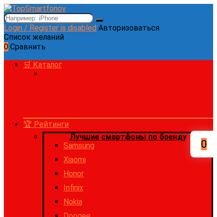
Login / Register is disabled
Авторизоваться
Список желаний
0
Сравнить
🛒 Каталог
🏆 Рейтинги
Лучшие смартфоны по бренду
0
Samsung
Xiaomi
Honor
Infinix
Nokia
Doogee