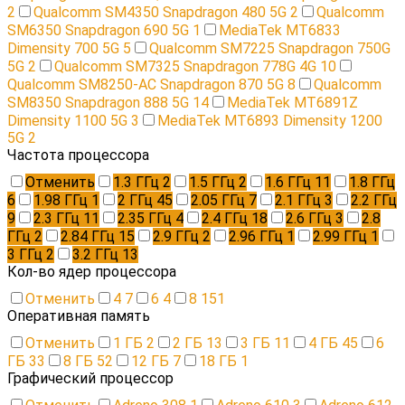
2
Qualcomm SM4350 Snapdragon 480 5G
2
Qualcomm
SM6350 Snapdragon 690 5G
1
MediaTek MT6833
Dimensity 700 5G
5
Qualcomm SM7225 Snapdragon 750G
5G
2
Qualcomm SM7325 Snapdragon 778G 4G
10
Qualcomm SM8250-AC Snapdragon 870 5G
8
Qualcomm
SM8350 Snapdragon 888 5G
14
MediaTek MT6891Z
Dimensity 1100 5G
3
MediaTek MT6893 Dimensity 1200
5G
2
Частота процессора
Отменить
1.3 ГГц
2
1.5 ГГц
2
1.6 ГГц
11
1.8 ГГц
6
1.98 ГГц
1
2 ГГц
45
2.05 ГГц
7
2.1 ГГц
3
2.2 ГГц
9
2.3 ГГц
11
2.35 ГГц
4
2.4 ГГц
18
2.6 ГГц
3
2.8
ГГц
2
2.84 ГГц
15
2.9 ГГц
2
2.96 ГГц
1
2.99 ГГц
1
3 ГГц
2
3.2 ГГц
13
Кол-во ядер процессора
Отменить
4
7
6
4
8
151
Оперативная память
Отменить
1 ГБ
2
2 ГБ
13
3 ГБ
11
4 ГБ
45
6
ГБ
33
8 ГБ
52
12 ГБ
7
18 ГБ
1
Графический процессор