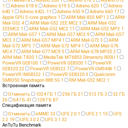
Отменить
Adreno 308
1
Adreno 610
3
Adreno 612
1
Adreno 618
6
Adreno 619
5
Adreno 620
1
Adreno
640
1
Adreno 642L
11
Adreno 650
9
Adreno 660
17
Apple GPU 5-core graphics
1
ARM Mali-820 MP1
2
ARM
Mali-G52
4
ARM Mali-G52 2EE MC2
3
ARM Mali-G52
2EEMC2
1
ARM Mali-G52 MC2
11
ARM Mali-G52 MP2
1
ARM Mali-G57
1
ARM Mali-G57 MC2
9
ARM Mali-G57
MC3
3
ARM Mali-G57 MP4
1
ARM Mali-G72
3
ARM
Mali-G72 MP3
7
ARM Mali-G72 MP4
1
ARM Mali-G76
MC4
7
ARM Mali-G77 MC9
5
ARM Mali-G78 MP20
2
ARM Mali-T820
1
MediaTek MT6853 Dimensity 800U
1
PowerVR GE8100
1
PowerVR GE8300
1
PowerVR
GE8320
22
PowerVR GE8322
7
PowerVR GM9446
1
PowerVR IMG8322
1
PoweVR GE8320
3
Qualcomm
SM8350 Snapdragon 888 5G
1
RM Mali-G52 MC2
1
Встроенная память
Отменить
1024 ГБ
1
256 ГБ
21
512 ГБ
3
32 ГБ
26
64 ГБ
41
128 ГБ
87
Спецификация памяти
Отменить
eMMC
33
UFS 2.0
1
UFS 2.1
15
UFS
2.2
19
UFS 3.0
2
UFS 3.1
32
AnTuTu Benchmark