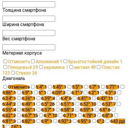
Толщина смартфона
Ширина смартфона
Вес смартфона
Материал корпуса
Отменить
Алюминий
1
Брызгостойкий дизайн
1
Глянцевый
29
керамика
1
металл
49
Пластик
133
Стекло
36
Диагональ
Отменить
5.4"
1
5.45"
1
5.5"
1
5.7"
1
5.71"
1
5.86"
1
5.9"
1
5"
1
6.09"
2
6.1"
7
6.2"
1
6.3"
3
6.34"
1
6.36"
1
6.39"
4
6.4"
6
6.41"
1
6.43"
11
6.44"
2
6.49"
1
6.5"
26
6.51"
5
6.52"
10
6.53"
7
6.55"
4
6.56"
1
6.57"
1
6.58"
2
6.59"
1
6.6"
6
6.62"
2
6.67"
15
6.7"
10
6.71"
1
6.78"
3
6.8"
3
6.81"
3
6.82"
2
6.9"
1
6.92"
2
6.95"
2
6"
2
643 ppi
1
7.6"
1