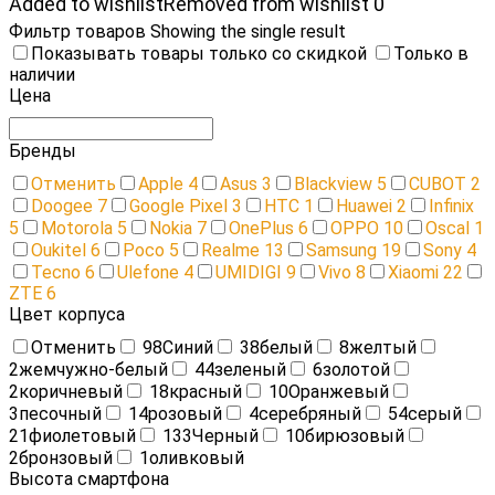
Added to wishlist
Removed from wishlist
0
Фильтр товаров
Showing the single result
Показывать товары только со скидкой
Только в
наличии
Цена
Бренды
Отменить
Apple
4
Asus
3
Blackview
5
CUBOT
2
Doogee
7
Google Pixel
3
HTC
1
Huawei
2
Infinix
5
Motorola
5
Nokia
7
OnePlus
6
OPPO
10
Oscal
1
Oukitel
6
Poco
5
Realme
13
Samsung
19
Sony
4
Tecno
6
Ulefone
4
UMIDIGI
9
Vivo
8
Xiaomi
22
ZTE
6
Цвет корпуса
Отменить
98
Cиний
38
белый
8
желтый
2
жемчужно-белый
44
зеленый
6
золотой
2
коричневый
18
красный
10
Оранжевый
3
песочный
14
розовый
4
серебряный
54
серый
21
фиолетовый
133
Черный
10
бирюзовый
2
бронзовый
1
оливковый
Высота смартфона