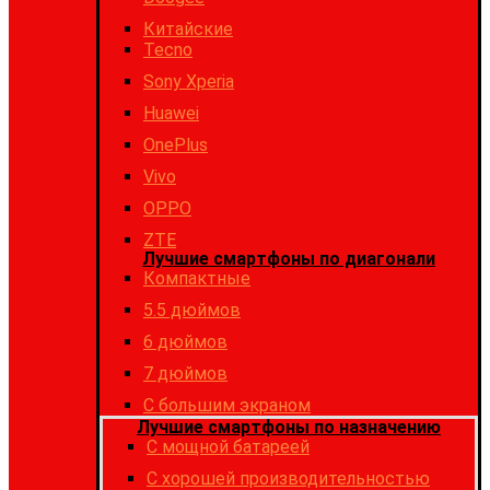
Китайские
Tecno
Sony Xperia
Huawei
OnePlus
Vivo
OPPO
ZTE
Лучшие смартфоны по диагонали
Компактные
5.5 дюймов
6 дюймов
7 дюймов
С большим экраном
Лучшие смартфоны по назначению
C мощной батареей
C хорошей производительностью