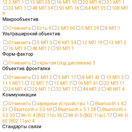
12.2 МП
1
13 МП
25
16 МП
10
20 МП
4
21 МП
1
32 МП
1
48 МП
34
50 МП
16
64 МП
35
108 МП
9
Макрообъектив
Отменить
Есть
9
2 МП
60
5 МП
29
8 МП
1
Ультраширокий объектив
Отменить
5 МП
5
8 МП
54
12 МП
19
13 МП
2
16 МП
9
48 МП
2
50 МП
1
Форм-фактор
Отменить
скрытая (под дисплеем)
3
Объектив фронталки
Отменить
2 МП
2
5 МП
17
8 МП
42
10 МП
3
11.1 МП
1
12 МП
7
13 МП
7
16 МП
41
20 МП
11
24 МП
4
25 МП
1
32 МП
17
44 МП
2
48 МП
4
Коммуникации
Отменить
зарядное устройство
1
Bluetooth v 4.2
23
Bluetooth v 5.0
69
Bluetooth v 5.1
28
Bluetooth v
5.2
30
Wi-Fi 4 (802.11n)
36
Wi-Fi 5 (802.11ac)
77
Wi-Fi
6E (802.11ax)
4
Стандарты связи