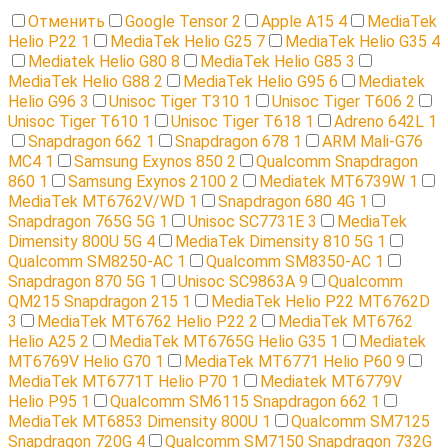
Отменить
Google Tensor
2
Apple A15
4
MediaTek
Helio P22
1
MediaTek Helio G25
7
MediaTek Helio G35
4
Mediatek Helio G80
8
MediaTek Helio G85
3
MediaTek Helio G88
2
MediaTek Helio G95
6
Mediatek
Helio G96
3
Unisoc Tiger T310
1
Unisoc Tiger T606
2
Unisoc Tiger T610
1
Unisoc Tiger T618
1
Adreno 642L
1
Snapdragon 662
1
Snapdragon 678
1
ARM Mali-G76
MC4
1
Samsung Exynos 850
2
Qualcomm Snapdragon
860
1
Samsung Exynos 2100
2
Mediatek MT6739W
1
MediaTek MT6762V/WD
1
Snapdragon 680 4G
1
Snapdragon 765G 5G
1
Unisoc SC7731E
3
MediaTek
Dimensity 800U 5G
4
MediaTek Dimensity 810 5G
1
Qualcomm SM8250-AC
1
Qualcomm SM8350-AC
1
Snapdragon 870 5G
1
Unisoc SC9863A
9
Qualcomm
QM215 Snapdragon 215
1
MediaTek Helio P22 MT6762D
3
MediaTek MT6762 Helio P22
2
MediaTek MT6762
Helio A25
2
MediaTek MT6765G Helio G35
1
Mediatek
MT6769V Helio G70
1
MediaTek MT6771 Helio P60
9
MediaTek MT6771T Helio P70
1
Mediatek MT6779V
Helio P95
1
Qualcomm SM6115 Snapdragon 662
1
MediaTek MT6853 Dimensity 800U
1
Qualcomm SM7125
Snapdragon 720G
4
Qualcomm SM7150 Snapdragon 732G