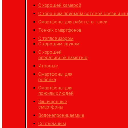
C хорошей камерой
С хорошим приемом сотовой связи и ин
Cмартфоны для работы в такси
Тонких смартфонов
С тепловизором
С хорошим звуком
С хорошей
оперативной памятью
Игровые
Cмартфоны для
ребенка
Смартфоны для
пожилых людей
Защищенные
смартфоны
Водонепроницаемые
Со съемным