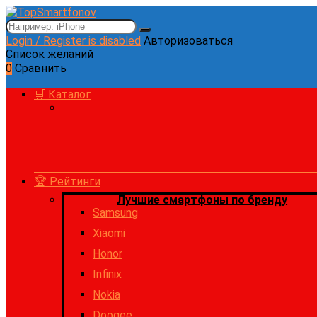
Login / Register is disabled
Авторизоваться
Список желаний
0
Сравнить
🛒 Каталог
🏆 Рейтинги
Лучшие смартфоны по бренду
Samsung
Xiaomi
Honor
Infinix
Nokia
Doogee