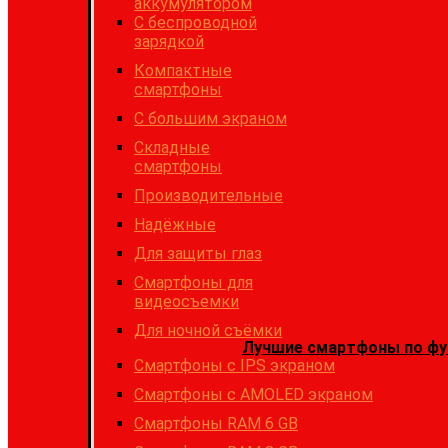
аккумулятором
С беспроводной
зарядкой
Компактные
смартфоны
С большим экраном
Складные
смартфоны
Производительные
Надёжные
Для защиты глаз
Смартфоны для
видеосъемки
Для ночной съёмки
Лучшие смартфоны по фу
Смартфоны с IPS экраном
Смартфоны c AMOLED экраном
Смартфоны RAM 6 GB