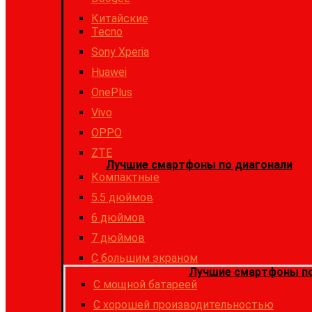
Китайские
Tecno
Sony Xperia
Huawei
OnePlus
Vivo
OPPO
ZTE
Лучшие смартфоны по диагонали
Компактные
5.5 дюймов
6 дюймов
7 дюймов
С большим экраном
Лучшие смартфоны по
C мощной батареей
C хорошей производительностью