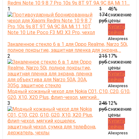
Redmi Note 10 9 8 7 Pro 10s 9s 8T 9T 9A 9C 8A Mi 11...
1
1
46%
174
снижение
руб.
цены
Купить
сейчас
Aliexpress
Закаленное стекло 6 в 1 для Oppo Realme, Narzo 50i,
полное покрытие, защитная пленка для экрана,...
2
215
17%
руб.
снижение
цены
Купить
сейчас
Aliexpress
Модный кожаный чехол для Nokia C01, C10, C20, G10,
G20, X10, X20 Plus, флип-чехол, мягкий...
3
246
12%
руб.
снижение
цены
Купить
сейчас
Aliexpress