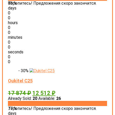
88 %
Торопитесь! Предложения скоро закончится.
days
0
0
hours
0
0
minutes
0
0
seconds
0
0
- 30%
Oukitel C25
17 874
₽
12 512
₽
Already Sold:
20
Available:
26
77 %
Торопитесь! Предложения скоро закончится.
days