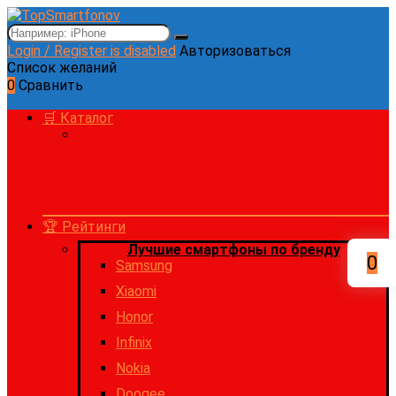
Login / Register is disabled
Авторизоваться
Список желаний
0
Сравнить
🛒 Каталог
🏆 Рейтинги
Лучшие смартфоны по бренду
0
Samsung
Xiaomi
Honor
Infinix
Nokia
Doogee