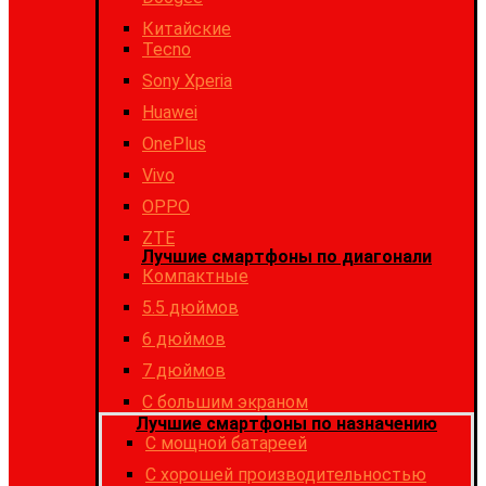
Китайские
Tecno
Sony Xperia
Huawei
OnePlus
Vivo
OPPO
ZTE
Лучшие смартфоны по диагонали
Компактные
5.5 дюймов
6 дюймов
7 дюймов
С большим экраном
Лучшие смартфоны по назначению
C мощной батареей
C хорошей производительностью