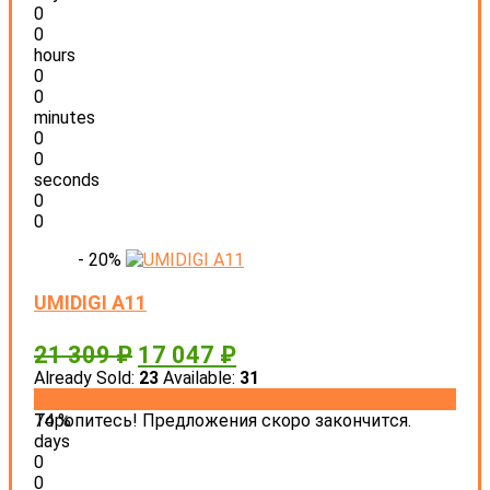
0
0
hours
0
0
minutes
0
0
seconds
0
0
- 20%
UMIDIGI A11
21 309
₽
17 047
₽
Already Sold:
23
Available:
31
74 %
Торопитесь! Предложения скоро закончится.
days
0
0