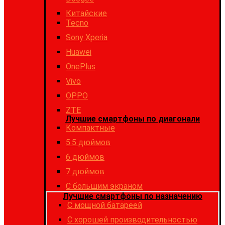
Китайские
Tecno
Sony Xperia
Huawei
OnePlus
Vivo
OPPO
ZTE
Лучшие смартфоны по диагонали
Компактные
5.5 дюймов
6 дюймов
7 дюймов
С большим экраном
Лучшие смартфоны по назначению
C мощной батареей
C хорошей производительностью