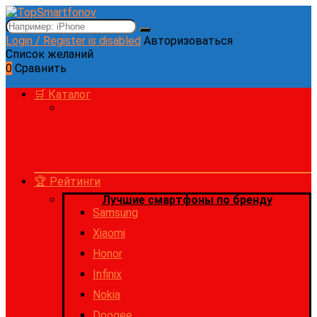
Login / Register is disabled
Авторизоваться
Список желаний
0
Сравнить
🛒 Каталог
🏆 Рейтинги
Лучшие смартфоны по бренду
Samsung
Xiaomi
Honor
Infinix
Nokia
Doogee