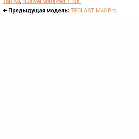
Tab A8
,
Huawei MatePad T10s.
⬅️ Предыдущая модель:
TECLAST M40 Pro