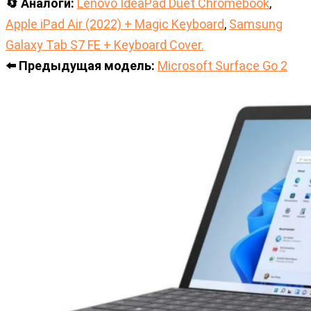
🔄 Аналоги:
Lenovo IdeaPad Duet Chromebook
,
Apple iPad Air (2022) + Magic Keyboard
,
Samsung
Galaxy Tab S7 FE + Keyboard Cover.
⬅️ Предыдущая модель:
Microsoft Surface Go 2