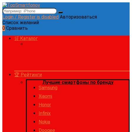
Login / Register is disabled
Авторизоваться
Список желаний
0
Сравнить
🛒 Каталог
🏆 Рейтинги
Лучшие смартфоны по бренду
Samsung
Xiaomi
Honor
Infinix
Nokia
Doogee