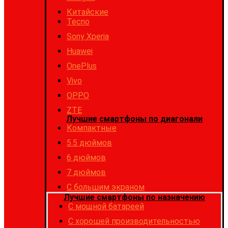
Китайские
Tecno
Sony Xperia
Huawei
OnePlus
Vivo
OPPO
ZTE
Лучшие смартфоны по диагонали
Компактные
5.5 дюймов
6 дюймов
7 дюймов
С большим экраном
Лучшие смартфоны по назначению
C мощной батареей
C хорошей производительностью