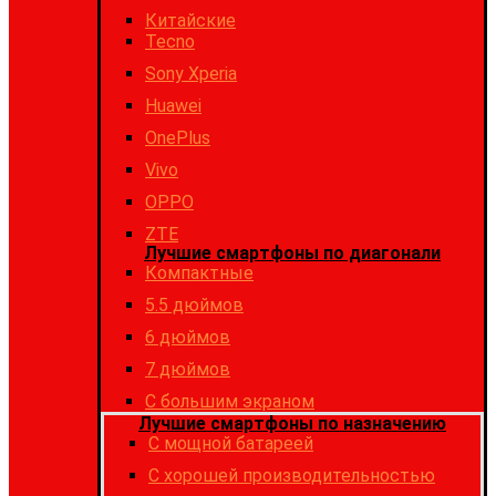
Китайские
Tecno
Sony Xperia
Huawei
OnePlus
Vivo
OPPO
ZTE
Лучшие смартфоны по диагонали
Компактные
5.5 дюймов
6 дюймов
7 дюймов
С большим экраном
Лучшие смартфоны по назначению
C мощной батареей
C хорошей производительностью