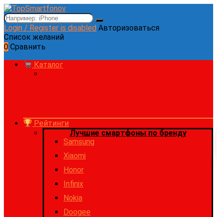
Login / Register is disabled
Авторизоваться
Список желаний
0
Сравнить
Каталог
Рейтинги
Лучшие смартфоны по бренду
Samsung
Xiaomi
Honor
Infinix
Nokia
Doogee