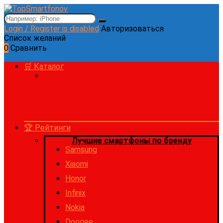
Login / Register is disabled
Авторизоваться
Список желаний
0
Сравнить
🛒 Каталог
🏆 Рейтинги
Лучшие смартфоны по бренду
Samsung
Xiaomi
Honor
Infinix
Nokia
Doogee