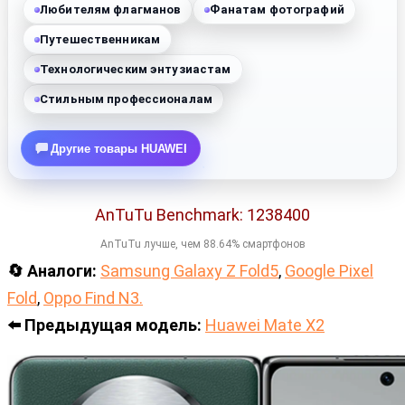
Любителям флагманов
Фанатам фотографий
Путешественникам
Технологическим энтузиастам
Стильным профессионалам
Другие товары HUAWEI
AnTuTu Benchmark: 1238400
AnTuTu лучше, чем 88.64% смартфонов
🔄 Аналоги:
Samsung Galaxy Z Fold5
,
Google Pixel
Fold
,
Oppo Find N3.
⬅️ Предыдущая модель:
Huawei Mate X2