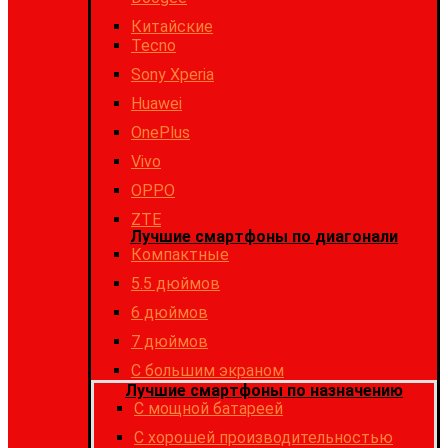
Китайские
Tecno
Sony Xperia
Huawei
OnePlus
Vivo
OPPO
ZTE
Лучшие смартфоны по диагонали
Компактные
5.5 дюймов
6 дюймов
7 дюймов
С большим экраном
Лучшие смартфоны по назначению
C мощной батареей
C хорошей производительностью