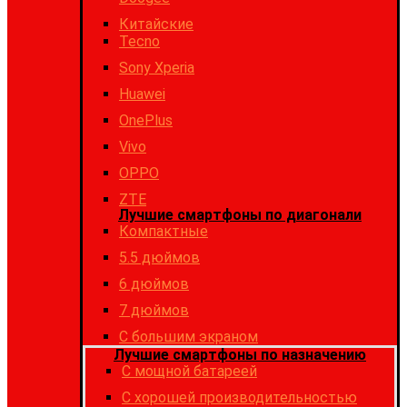
Китайские
Tecno
Sony Xperia
Huawei
OnePlus
Vivo
OPPO
ZTE
Лучшие смартфоны по диагонали
Компактные
5.5 дюймов
6 дюймов
7 дюймов
С большим экраном
Лучшие смартфоны по назначению
C мощной батареей
C хорошей производительностью