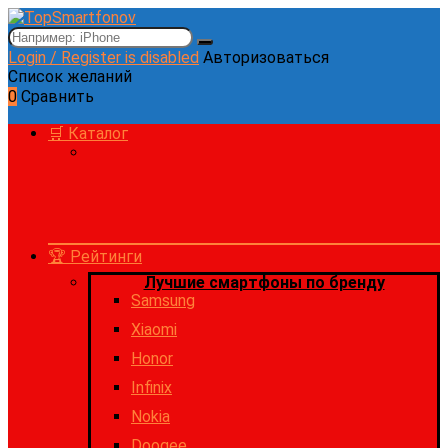
Login / Register is disabled
Авторизоваться
Список желаний
0
Сравнить
🛒 Каталог
🏆 Рейтинги
Лучшие смартфоны по бренду
Samsung
Xiaomi
Honor
Infinix
Nokia
Doogee