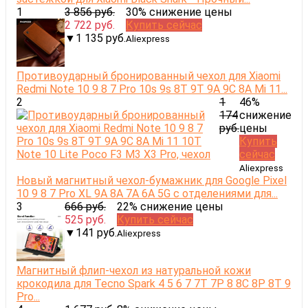
1
3 856 руб.
30% снижение цены
2 722 руб.
Купить сейчас
▼1 135 руб.
Aliexpress
Противоударный бронированный чехол для Xiaomi
Redmi Note 10 9 8 7 Pro 10s 9s 8T 9T 9A 9C 8A Mi 11...
2
1
46%
174
снижение
руб.
цены
Купить
сейчас
Aliexpress
Новый магнитный чехол-бумажник для Google Pixel
10 9 8 7 Pro XL 9A 8A 7A 6A 5G с отделениями для...
3
666 руб.
22% снижение цены
525 руб.
Купить сейчас
▼141 руб.
Aliexpress
Магнитный флип-чехол из натуральной кожи
крокодила для Tecno Spark 4 5 6 7 7T 7P 8 8C 8P 8T 9
Pro...