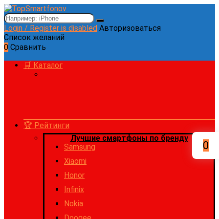
Login / Register is disabled
Авторизоваться
Список желаний
0
Сравнить
🛒 Каталог
🏆 Рейтинги
Лучшие смартфоны по бренду
0
Samsung
Xiaomi
Honor
Infinix
Nokia
Doogee