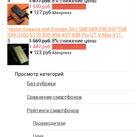
4
1 677 руб.
8% снижение цены
1 550 руб.
Купить сейчас
▼127 руб.
Aliexpress
Чехол-книжка для Doogee S61 S88 S89 S96 S97 S98
S99 S100 S110 X95 X96 X97 X98 Pro GT V Max V11...
5
1 569 руб.
8% снижение цены
1 447 руб.
Купить сейчас
▼123 руб.
Aliexpress
Просмотр категорий:
Без рубрики
Сравнение смартфонов
Рейтинги смартфонов
Производители
Цена