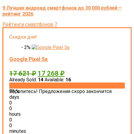
9 Лучших андроид смартфонов до 30 000 рублей –
рейтинг 2026
Рейтинги смартфонов
7
Скидки дня!
- 2%
Google Pixel 5a
17 621
₽
17 268
₽
Already Sold:
14
Available:
16
88 %
Торопитесь! Предложения скоро закончится.
days
0
0
hours
0
0
minutes