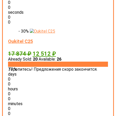
0
0
seconds
0
0
- 30%
Oukitel C25
17 874
₽
12 512
₽
Already Sold:
20
Available:
26
77 %
Торопитесь! Предложения скоро закончится.
days
0
0
hours
0
0
minutes
0
0