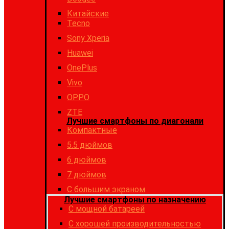
Китайские
Tecno
Sony Xperia
Huawei
OnePlus
Vivo
OPPO
ZTE
Лучшие смартфоны по диагонали
Компактные
5.5 дюймов
6 дюймов
7 дюймов
С большим экраном
Лучшие смартфоны по назначению
C мощной батареей
C хорошей производительностью