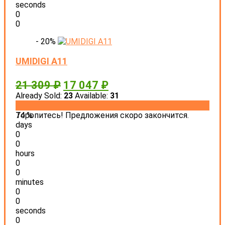
seconds
0
0
- 20%
UMIDIGI A11
21 309
₽
17 047
₽
Already Sold:
23
Available:
31
74 %
Торопитесь! Предложения скоро закончится.
days
0
0
hours
0
0
minutes
0
0
seconds
0