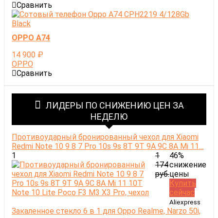
Сравнить
OPPO A74
14 900
₽
OPPO
Сравнить
ЛИДЕРЫ ПО СНИЖЕНИЮ ЦЕН ЗА
НЕДЕЛЮ
Противоударный бронированный чехол для Xiaomi
Redmi Note 10 9 8 7 Pro 10s 9s 8T 9T 9A 9C 8A Mi 11...
1
1
46%
174
снижение
руб.
цены
Купить
сейчас
Aliexpress
Закаленное стекло 6 в 1 для Oppo Realme, Narzo 50i,