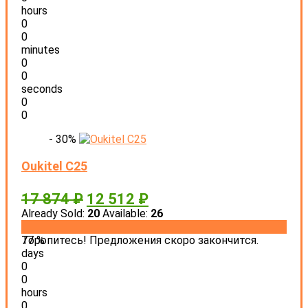
hours
0
0
minutes
0
0
seconds
0
0
- 30%
Oukitel C25
17 874
₽
12 512
₽
Already Sold:
20
Available:
26
77 %
Торопитесь! Предложения скоро закончится.
days
0
0
hours
0