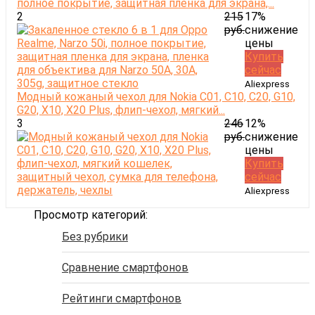
полное покрытие, защитная пленка для экрана,...
2
215
17%
руб.
снижение
цены
Купить
сейчас
Aliexpress
Модный кожаный чехол для Nokia C01, C10, C20, G10,
G20, X10, X20 Plus, флип-чехол, мягкий...
3
246
12%
руб.
снижение
цены
Купить
сейчас
Aliexpress
Просмотр категорий:
Без рубрики
Сравнение смартфонов
Рейтинги смартфонов