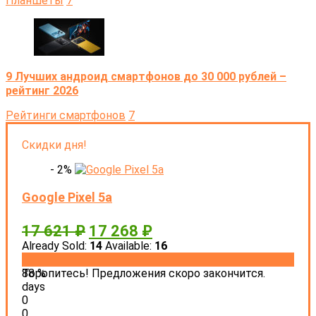
Планшеты
7
9 Лучших андроид смартфонов до 30 000 рублей –
рейтинг 2026
Рейтинги смартфонов
7
Скидки дня!
- 2%
Google Pixel 5a
17 621
₽
17 268
₽
Already Sold:
14
Available:
16
88 %
Торопитесь! Предложения скоро закончится.
days
0
0