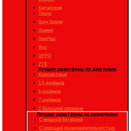
Китайские
Tecno
Sony Xperia
Huawei
OnePlus
Vivo
OPPO
ZTE
Лучшие смартфоны по диагонали
Компактные
5.5 дюймов
6 дюймов
7 дюймов
С большим экраном
Лучшие смартфоны по назначению
C мощной батареей
C хорошей производительностью