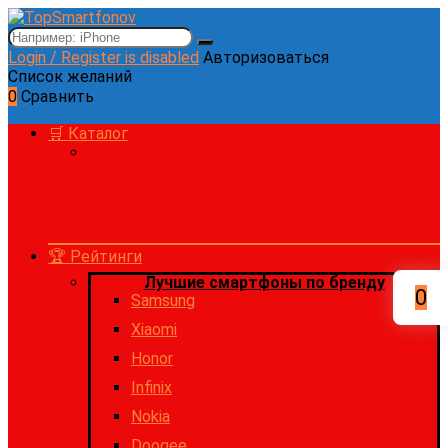
Login / Register is disabled
Авторизоваться
Список желаний
0
Сравнить
🛒 Каталог
🏆 Рейтинги
Лучшие смартфоны по бренду
0
Samsung
Xiaomi
Honor
Infinix
Nokia
Doogee