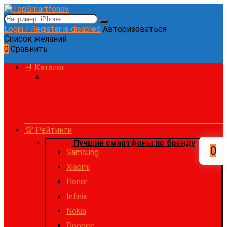
Login / Register is disabled
Авторизоваться
Список желаний
0
Сравнить
🛒 Каталог
🏆 Рейтинги
Лучшие смартфоны по бренду
0
Samsung
Xiaomi
Honor
Infinix
Nokia
Doogee