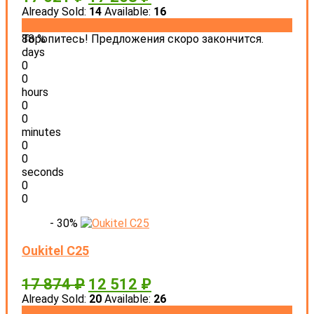
Already Sold:
14
Available:
16
88 %
Торопитесь! Предложения скоро закончится.
days
0
0
hours
0
0
minutes
0
0
seconds
0
0
- 30%
Oukitel C25
17 874
₽
12 512
₽
Already Sold:
20
Available:
26