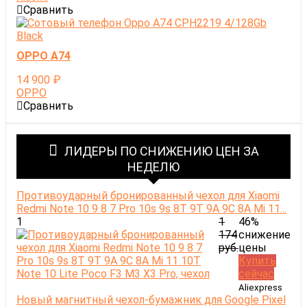
Сравнить
OPPO A74
14 900
₽
OPPO
Сравнить
ЛИДЕРЫ ПО СНИЖЕНИЮ ЦЕН ЗА
НЕДЕЛЮ
Противоударный бронированный чехол для Xiaomi
Redmi Note 10 9 8 7 Pro 10s 9s 8T 9T 9A 9C 8A Mi 11...
1
1
46%
174
снижение
руб.
цены
Купить
сейчас
Aliexpress
Новый магнитный чехол-бумажник для Google Pixel