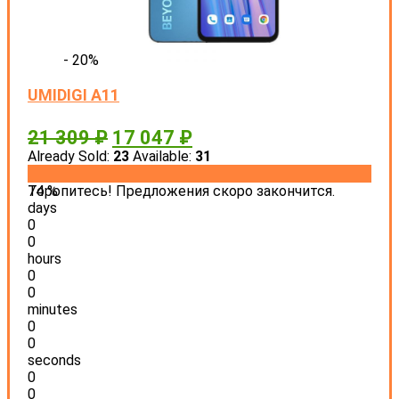
- 20%
UMIDIGI A11
21 309
₽
17 047
₽
Already Sold:
23
Available:
31
74 %
Торопитесь! Предложения скоро закончится.
days
0
0
hours
0
0
minutes
0
0
seconds
0
0