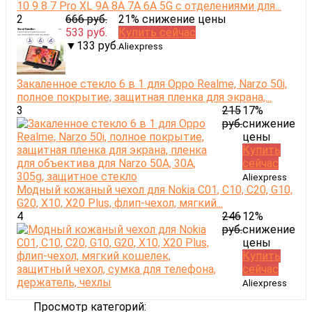
10 9 8 7 Pro XL 9A 8A 7A 6A 5G с отделениями для...
2
666 руб.
21% снижение цены
533 руб.
Купить сейчас
▼133 руб.
Aliexpress
Закаленное стекло 6 в 1 для Oppo Realme, Narzo 50i,
полное покрытие, защитная пленка для экрана,...
3
215
17%
руб.
снижение
цены
Купить
сейчас
Aliexpress
Модный кожаный чехол для Nokia C01, C10, C20, G10,
G20, X10, X20 Plus, флип-чехол, мягкий...
4
246
12%
руб.
снижение
цены
Купить
сейчас
Aliexpress
Просмотр категорий: