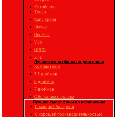
Китайские
Tecno
Sony Xperia
Huawei
OnePlus
Vivo
OPPO
ZTE
Лучшие смартфоны по диагонали
Компактные
5.5 дюймов
6 дюймов
7 дюймов
С большим экраном
Лучшие смартфоны по назначению
C мощной батареей
C хорошей производительностью