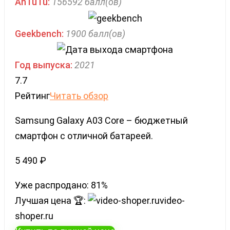
AnTuTu:
156592 балл(ов)
Geekbench:
1900 балл(ов)
Год выпуска:
2021
7.7
Рейтинг
Читать обзор
Samsung Galaxy A03 Core – бюджетный
смартфон с отличной батареей.
5 490
₽
Уже распродано: 81%
Лучшая цена 🏆:
video-
shoper.ru