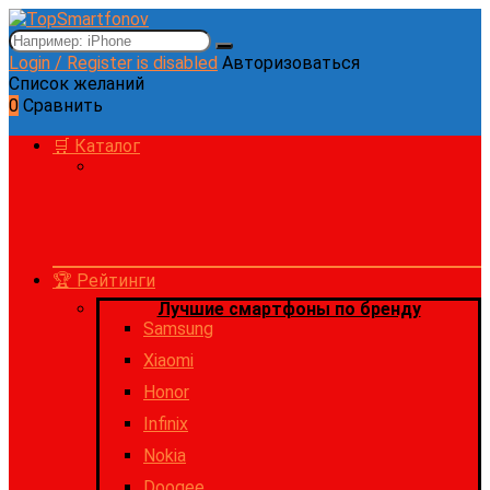
Login / Register is disabled
Авторизоваться
Список желаний
0
Сравнить
🛒 Каталог
🏆 Рейтинги
Лучшие смартфоны по бренду
Samsung
Xiaomi
Honor
Infinix
Nokia
Doogee