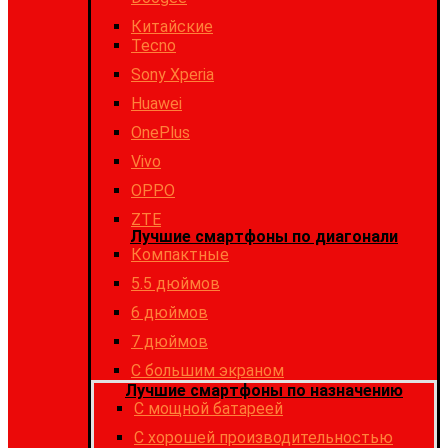
Китайские
Tecno
Sony Xperia
Huawei
OnePlus
Vivo
OPPO
ZTE
Лучшие смартфоны по диагонали
Компактные
5.5 дюймов
6 дюймов
7 дюймов
С большим экраном
Лучшие смартфоны по назначению
C мощной батареей
C хорошей производительностью