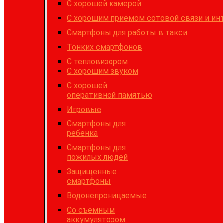
C хорошей камерой
С хорошим приемом сотовой связи и ин
Cмартфоны для работы в такси
Тонких смартфонов
С тепловизором
С хорошим звуком
С хорошей
оперативной памятью
Игровые
Cмартфоны для
ребенка
Смартфоны для
пожилых людей
Защищенные
смартфоны
Водонепроницаемые
Со съемным
аккумулятором